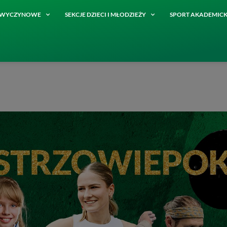
E WYCZYNOWE
SEKCJE DZIECI I MŁODZIEŻY
SPORT AKADEMICK