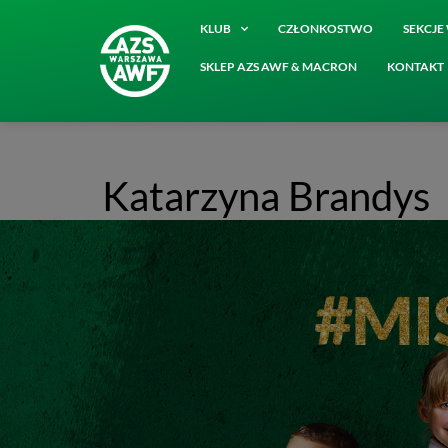
KLUB
CZŁONKOSTWO
SEKCJ
SKLEP AZS AWF & MACRON
KONTAKT
Katarzyna Brandys