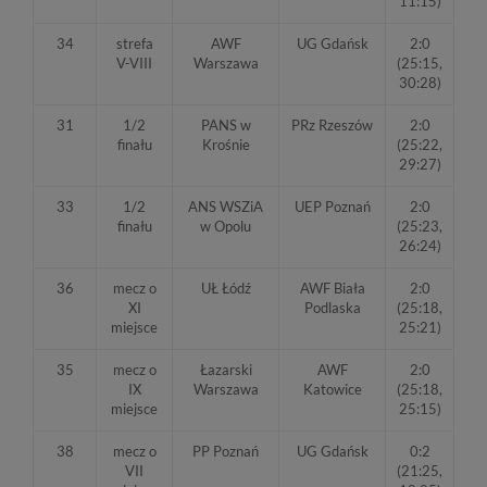
11:15)
34
strefa
AWF
UG Gdańsk
2:0
V-VIII
Warszawa
(25:15,
30:28)
31
1/2
PANS w
PRz Rzeszów
2:0
finału
Krośnie
(25:22,
29:27)
33
1/2
ANS WSZiA
UEP Poznań
2:0
finału
w Opolu
(25:23,
26:24)
36
mecz o
UŁ Łódź
AWF Biała
2:0
XI
Podlaska
(25:18,
miejsce
25:21)
35
mecz o
Łazarski
AWF
2:0
IX
Warszawa
Katowice
(25:18,
miejsce
25:15)
38
mecz o
PP Poznań
UG Gdańsk
0:2
VII
(21:25,