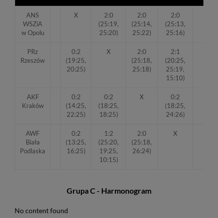
ANS
X
2:0
2:0
2:0
6
WSZiA
(25:19,
(25:14,
(25:13,
w Opolu
25:20)
25:22)
25:16)
PRz
0:2
X
2:0
2:1
5
Rzeszów
(19:25,
(25:18,
(20:25,
20:25)
25:18)
25:19,
15:10)
AKF
0:2
0:2
X
0:2
3
Kraków
(14:25,
(18:25,
(18:25,
22:25)
18:25)
24:26)
AWF
0:2
1:2
2:0
X
4
Biała
(13:25,
(25:20,
(25:18,
Podlaska
16:25)
19:25,
26:24)
10:15)
Grupa C - Harmonogram
No content found