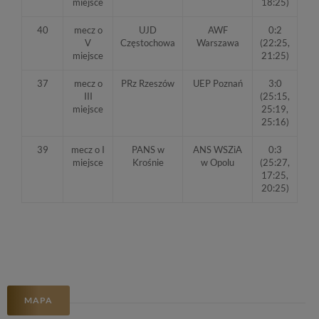
miejsce
18:25)
40
mecz o
UJD
AWF
0:2
V
Częstochowa
Warszawa
(22:25,
miejsce
21:25)
37
mecz o
PRz Rzeszów
UEP Poznań
3:0
III
(25:15,
miejsce
25:19,
25:16)
39
mecz o I
PANS w
ANS WSZiA
0:3
miejsce
Krośnie
w Opolu
(25:27,
17:25,
20:25)
MAPA