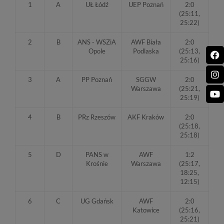
1
A
UŁ Łódź
UEP Poznań
2:0
(25:11,
25:22)
2
B
ANS - WSZiA
AWF Biała
2:0
Opole
Podlaska
(25:13,
25:16)
3
A
PP Poznań
SGGW
2:0
Warszawa
(25:21,
25:19)
4
B
PRz Rzeszów
AKF Kraków
2:0
(25:18,
25:18)
5
D
PANS w
AWF
1:2
Krośnie
Warszawa
(25:17,
18:25,
12:15)
6
C
UG Gdańsk
AWF
2:0
Katowice
(25:16,
25:21)