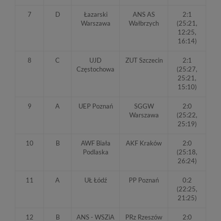
7
D
Łazarski
ANS AS
2:1
Warszawa
Wałbrzych
(25:21,
12:25,
16:14)
8
C
UJD
ZUT Szczecin
2:1
Częstochowa
(25:27,
25:21,
15:10)
9
A
UEP Poznań
SGGW
2:0
Warszawa
(25:22,
25:19)
10
B
AWF Biała
AKF Kraków
2:0
Podlaska
(25:18,
26:24)
11
A
UŁ Łódź
PP Poznań
0:2
(22:25,
21:25)
12
B
ANS - WSZiA
PRz Rzeszów
2:0