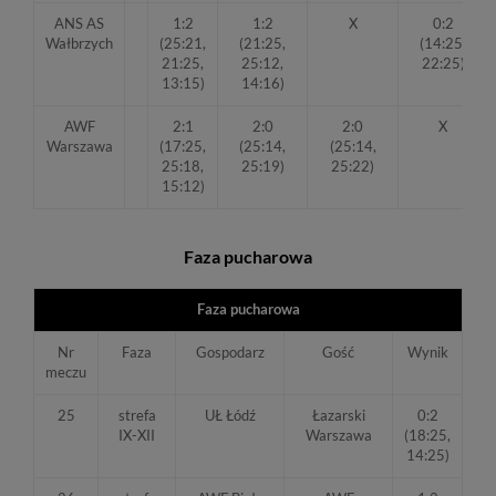
ANS AS
1:2
1:2
X
0:2
Wałbrzych
(25:21,
(21:25,
(14:25,
21:25,
25:12,
22:25)
13:15)
14:16)
AWF
2:1
2:0
2:0
X
Warszawa
(17:25,
(25:14,
(25:14,
25:18,
25:19)
25:22)
15:12)
Faza pucharowa
Faza pucharowa
Nr
Faza
Gospodarz
Gość
Wynik
meczu
25
strefa
UŁ Łódź
Łazarski
0:2
IX-XII
Warszawa
(18:25,
14:25)