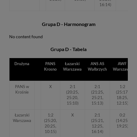
16:14)
Grupa D - Harmonogram
No content found
Grupa D - Tabela
Drużyna
PANS
Łazarski
ANS AS
AWF
Krosno
Warszawa
Wałbrzych
Warszawa
PANS w
X
2:1
2:1
1:2
Krośnie
(20:25,
(21:25,
(25:17,
25:20,
25:21,
18:25,
15:10)
15:13)
12:15)
Łazarski
1:2
X
2:1
0:2
Warszawa
(25:20,
(25:21,
(14:25,
20:25,
12:25,
19:25)
10:15)
16:14)