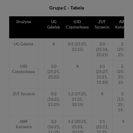
Grupa C - Tabela
Drużyna
UG
UJD
ZUT
AWF
Gdańsk
Częstochowa
Szczecin
Katowice
UG Gdańsk
X
0:2 (21:25,
2:0
2:0
22:25)
(25:16,
(25:16,
25:21)
25:21)
UJD
2:0
X
2:1
2:1
Częstochowa
(25:21,
(25:27,
(25:20,
25:22)
25:21,
23:25,
15:10)
15:10)
ZUT Szczecin
0:2
1:2 (27:25,
X
1:2
(16:25,
21:25,
(11:25,
21:25)
10:15)
25:21,
14:16)
AWF
0:2
1:2 (20:25,
2:1
X
Katowice
(16:25,
25:23,
(25:11,
21:25)
10:15)
21:25,