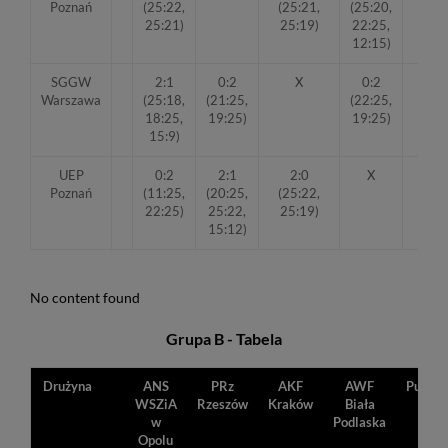
Poznań
(25:22,
(25:21,
(25:20,
25:21)
25:19)
22:25,
12:15)
SGGW
2:1
0:2
X
0:2
4
Warszawa
(25:18,
(21:25,
(22:25,
18:25,
19:25)
19:25)
15:9)
UEP
0:2
2:1
2:0
X
5
Poznań
(11:25,
(20:25,
(25:22,
22:25)
25:22,
25:19)
15:12)
No content found
Grupa B - Tabela
Drużyna
ANS
PRz
AKF
AWF
Punkty
WSZiA
Rzeszów
Kraków
Biała
w
Podlaska
Opolu