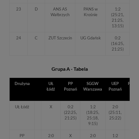
23
D
ANS AS
PANS w
1:2
Wałbrzych
Krośnie
(25:21,
21:25,
13:15)
24
C
ZUT Szczecin
UG Gdańsk
0:2
(16:25,
21:25)
Grupa A - Tabela
Drużyna
UŁ
PP
SGGW
UEP
Punkt
Łódź
Poznań
Warszawa
Poznań
UŁ Łódź
X
0:2
1:2
2:0
4
(22:25,
(18:25,
(25:11,
21:25)
25:18,
25:22)
9:15)
PP
2:0
X
2:0
1:2
5