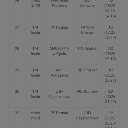
26
strefa
AWF Biała
AWF
1:2
IX-XII
Podlaska
Katowice
(28:26,
26:28,
14:16)
27
1/4
PP Poznań
PANS w
0:2
finału
Krośnie
(17:25,
12:25)
28
1/4
ANS WSZiA
UG Gdańsk
2:0
finału
w Opolu
(25:20,
25:17)
29
1/4
AWF
UEP Poznań
0:2
finału
Warszawa
(21:25,
25:27)
30
1/4
UJD
PRz Rzeszów
0:2
finału
Częstochowa
(23:25,
21:25)
32
strefa
PP Poznań
UJD
1:2
V-VIII
Częstochowa
(21:25,
25:23,