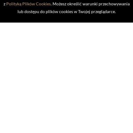
z
Polityką Plików Cookies
. Możesz określić warunki przechowywania
A. Wołkowycki
lub dostępu do plików cookies w Twojej przeglądarce.
Agnieszka Chorzępa 4x400 MX
1 miejsce
trener: A. Wołkowycki