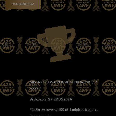
OSIĄGNIĘCIA
MISTRZOSTWA POLSKI SENIORÓW
(17
medali)
Bydgoszcz 27-29.06.2024
Pia Skrzyszowska 100 pł
1 miejsce
trener: J.