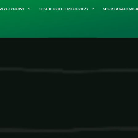
E WYCZYNOWE
SEKCJE DZIECI I MŁODZIEŻY
SPORT AKADEMICK