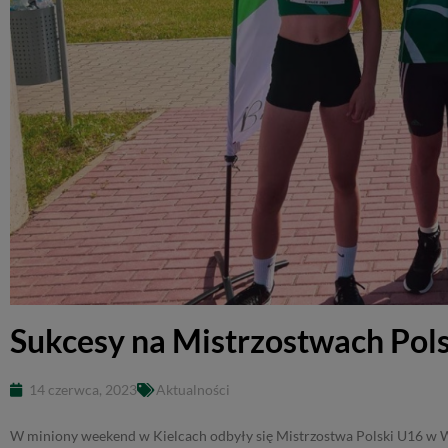
Sukcesy na Mistrzostwach Pol
14 czerwca, 2023
Aktualności
W miniony weekend w Kielcach odbyły się Mistrzostwa Polski U16 w 