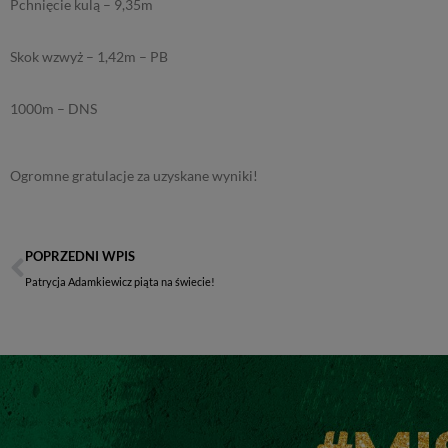
Pchnięcie kulą – 9,35m
Skok wzwyż – 1,42m – PB
1000m – DNS
Ogromne gratulacje za uzyskane wyniki!
POPRZEDNI WPIS
Patrycja Adamkiewicz piąta na świecie!