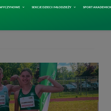
E WYCZYNOWE
SEKCJE DZIECI I MŁODZIEŻY
SPORT AKADEMICK