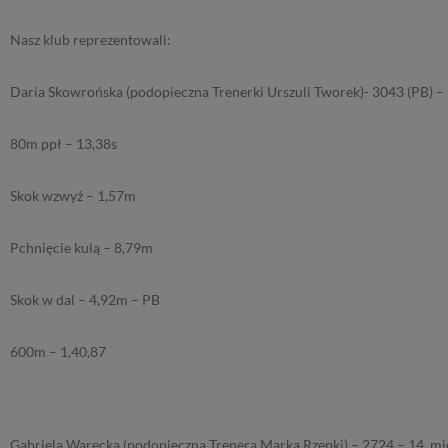
Nasz klub reprezentowali:
Daria Skowrońska (podopieczna Trenerki Urszuli Tworek)- 3043 (PB) – 
80m ppł – 13,38s
Skok wzwyż – 1,57m
Pchnięcie kulą – 8,79m
Skok w dal – 4,92m – PB
600m – 1,40,87
Gabriela Warecka (podopieczna Trenera Marka Rzepki) – 2724 – 14. mi