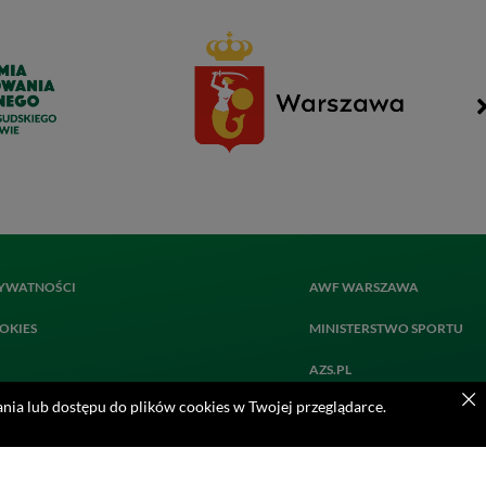
RYWATNOŚCI
AWF WARSZAWA
OKIES
MINISTERSTWO SPORTU
AZS.PL
nia lub dostępu do plików cookies w Twojej przeglądarce.
AMP
PASJA AZS