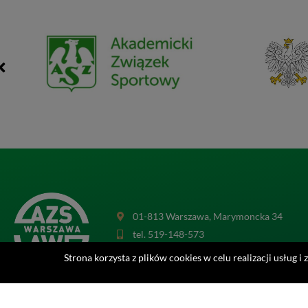
01-813 Warszawa, Marymoncka 34
tel. 519-148-573
sekretariat@azsawf.com
Strona korzysta z plików cookies w celu realizacji usług i 