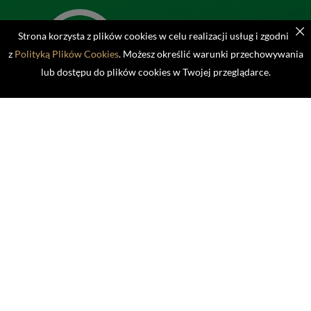
Strona korzysta z plików cookies w celu realizacji usług i zgodnie
z
Polityką Plików Cookies
. Możesz określić warunki przechowywania
lub dostępu do plików cookies w Twojej przeglądarce.
01-813 Warszawa, Marymoncka 34
tel. 519-148-573
sekretariat@azsawf.com
POLITYKA PRYWATNOŚCI
POLITYKA COOKIES
© AZS AWF Warszawa 2023