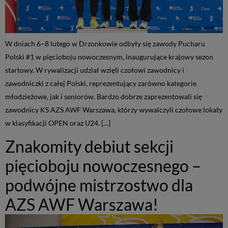
W dniach 6–8 lutego w Drzonkowie odbyły się zawody Pucharu
Polski #1 w pięcioboju nowoczesnym, inaugurujące krajowy sezon
startowy. W rywalizacji udział wzięli czołowi zawodnicy i
zawodniczki z całej Polski, reprezentujący zarówno kategorie
młodzieżowe, jak i seniorów. Bardzo dobrze zaprezentowali się
zawodnicy KS AZS AWF Warszawa, którzy wywalczyli czołowe lokaty
w klasyfikacji OPEN oraz U24. […]
Znakomity debiut sekcji
pięcioboju nowoczesnego –
podwójne mistrzostwo dla
AZS AWF Warszawa!