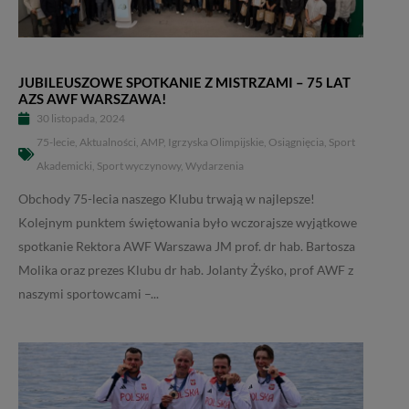
JUBILEUSZOWE SPOTKANIE Z MISTRZAMI – 75 LAT
AZS AWF WARSZAWA!
30 listopada, 2024
75-lecie
,
Aktualności
,
AMP
,
Igrzyska Olimpijskie
,
Osiągnięcia
,
Sport
Akademicki
,
Sport wyczynowy
,
Wydarzenia
Obchody 75-lecia naszego Klubu trwają w najlepsze!
Kolejnym punktem świętowania było wczorajsze wyjątkowe
spotkanie Rektora AWF Warszawa JM prof. dr hab. Bartosza
Molika oraz prezes Klubu dr hab. Jolanty Żyśko, prof AWF z
naszymi sportowcami –...