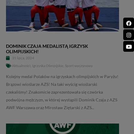
DOMINIK CZAJA MEDALISTĄ IGRZYSK
OLIMPIJSKICH!
31 lipca, 2024
Aktualności
,
Igrzyska Olimpijskie
,
Sport wyczynowy
Kolejny medal Polaków na igrzyskach olimpijskich w Paryżu!
Brązowi wioślarze AZS! Na taki wyścig wioślarski
czekaliśmy! Znakomicie zaprezentowała się czwórka
podwójna mężczyzn, w której wystąpili Dominik Czaja z AZS
AWF Warszawa oraz Mirosław Ziętarski z AZS...