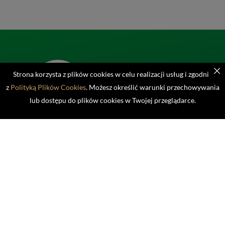
Strona korzysta z plików cookies w celu realizacji usług i zgodnie
z
Polityką Plików Cookies
. Możesz określić warunki przechowywania
lub dostępu do plików cookies w Twojej przeglądarce.
01-813 Warszawa, Marymoncka 34
tel. 519-148-573
sekretariat@azsawf.com
POLITYKA PRYWATNOŚCI
POLITYKA COOKIES