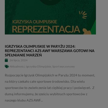
IGRZYSKA OLIMPIJSKIE W PARYŻU 2024:
REPREZENTANCI AZS AWF WARSZAWA GOTOWI NA
SPEŁNIANIE MARZEŃ
26 lipca, 2024
Aktualności
,
Igrzyska Olimpijskie
,
Sport wyczynowy
Rozpoczęcie Igrzysk Olimpijskich w Paryżu 2024 to moment,
na który czekało całe sportowe środowisko. Dla wielu
sportowców to zwieńczenie lat ciężkiej pracy i poświęceń. Z
dumą informujemy, że sześciu wybitnych sportowców z
naszego klubu AZS AWF...