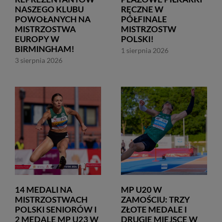
NASZEGO KLUBU
RĘCZNE W
POWOŁANYCH NA
PÓŁFINALE
MISTRZOSTWA
MISTRZOSTW
EUROPY W
POLSKI!
BIRMINGHAM!
1 sierpnia 2026
3 sierpnia 2026
14 MEDALI NA
MP U20 W
MISTRZOSTWACH
ZAMOŚCIU: TRZY
POLSKI SENIORÓW I
ZŁOTE MEDALE I
2 MEDALE MP U23 W
DRUGIE MIEJSCE W