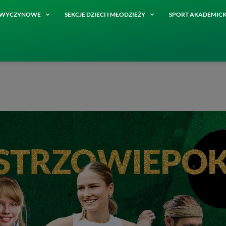
E WYCZYNOWE
SEKCJE DZIECI I MŁODZIEŻY
SPORT AKADEMICK