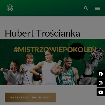
Hubert Trościanka
PARTNERZY I SPONSORZY