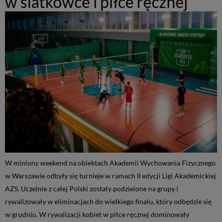
w siatkówce i piłce ręcznej
W miniony weekend na obiektach Akademii Wychowania Fizycznego
w Warszawie odbyły się turnieje w ramach II edycji Ligi Akademickiej
AZS. Uczelnie z całej Polski zostały podzielone na grupy i
rywalizowały w eliminacjach do wielkiego finału, który odbędzie się
w grudniu. W rywalizacji kobiet w piłce ręcznej dominowały