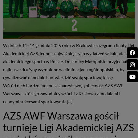
W dniach 11–14 grudnia 2025 roku w Krakowie rozegrano finały Ligi
Akademickiej AZS, jedno z najważniejszych wydarzeń w kalendarzu
akademickiego sportu w Polsce. Do stolicy Małopolski przyjechały
najlepsze drużyny wyłonione w eliminacjach ogólnopolskich, by
rywalizować o medale i potwierdzić swoją sportową klasę.
Wśród nich bardzo mocno zaznaczył swoją obecność AZS AWF
Warszawa, którego zawodnicy wrócili z Krakowa z medalami i
cennymi sukcesami sportowymi. […]
AZS AWF Warszawa gościł
turnieje Ligi Akademickiej AZS