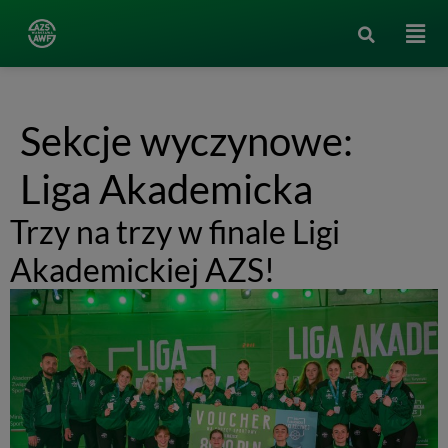
Sekcje wyczynowe:
Liga Akademicka
Trzy na trzy w finale Ligi
Akademickiej AZS!