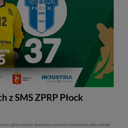
ch z SMS ZPRP Płock
ocku, gdzie młodzi akademicy ponieśli wysoką porażkę, jednak