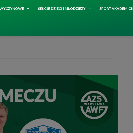
E WYCZYNOWE
SEKCJE DZIECI I MŁODZIEŻY
SPORT AKADEMICK