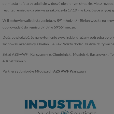
do miasta nafciarzy udali się w dosyć okrojonym składzie. Mecz rozpocz
rezultat remisowy, a pierwsza zakończyła 17:19 – w końcówce więcej s
W II połowie walka była zacięta, w 59′ młodzież z Bielan wyszła na pr
doprowadzić do remisu 37:37 w 59’55” meczu.
Dość powiedzieć, że na wyłonienie zwycięskiej drużyny potrzeba było 7
zachowali akademicy z Bielan – 43:42. Warto dodać, że dwa rzuty kar
Skład AZS-AWF : Karczemny 6, Chmielnicki, Mogielski, Baranowski, Tob
4, Kostrzewa 5
Partnerzy Juniorów Młodszych AZS AWF Warszawa