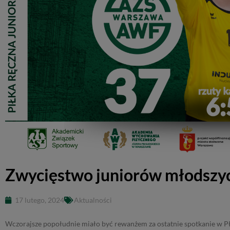
Zwycięstwo juniorów młodszy
17 lutego, 2024
Aktualności
Wczorajsze popołudnie miało być rewanżem za ostatnie spotkanie w Pł