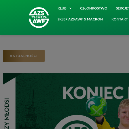
KLUB
CZŁONKOSTWO
SEKCJ
SKLEP AZS AWF & MACRON
KONTAKT
AKTUALNOŚCI