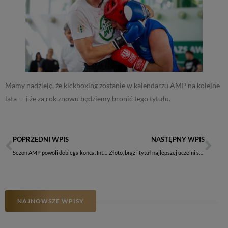
Mamy nadzieję, że kickboxing zostanie w kalendarzu AMP na kolejne
lata — i że za rok znowu będziemy bronić tego tytułu.
POPRZEDNI WPIS
NASTĘPNY WPIS
Sezon AMP powoli dobiega końca. Intensywny rok organizacyjny AZS AWF Warszawa
Złoto, brąz i tytuł najlepszej uczelni sportowej w Polsce – AMP w jeździectwie
NAJNOWSZE WPISY