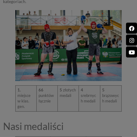
kategoriach.
1.
66
5
złotych
4
5
miejsce
punktów
medali
srebrnyc
brązowyc
w klas.
łącznie
h medali
h medali
gen.
Nasi medaliści