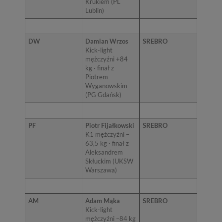
Krukiem (PL
Lublin)
DW
Damian Wrzos
SREBRO
Kick-light
mężczyźni +84
kg · finał z
Piotrem
Wyganowskim
(PG Gdańsk)
PF
Piotr Fijałkowski
SREBRO
K1 mężczyźni –
63,5 kg · finał z
Aleksandrem
Skłuckim (UKSW
Warszawa)
AM
Adam Mąka
SREBRO
Kick-light
mężczyźni –84 kg