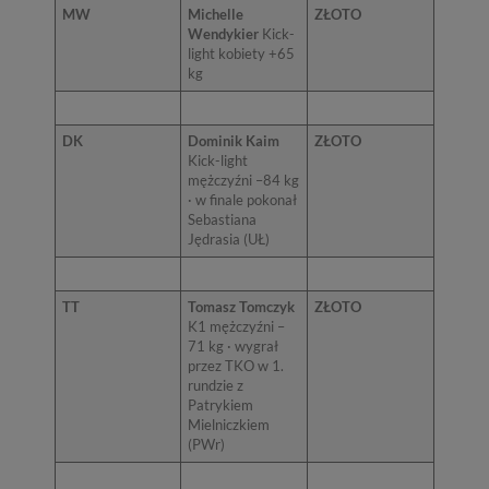
MW
Michelle
ZŁOTO
Wendykier
Kick-
light kobiety +65
kg
DK
Dominik Kaim
ZŁOTO
Kick-light
mężczyźni –84 kg
· w finale pokonał
Sebastiana
Jędrasia (UŁ)
TT
Tomasz Tomczyk
ZŁOTO
K1 mężczyźni –
71 kg · wygrał
przez TKO w 1.
rundzie z
Patrykiem
Mielniczkiem
(PWr)