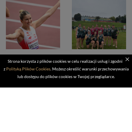
PIĘCIORO
MAMY TO! NASZE
Strona korzysta z plików cookies w celu realizacji usług i zgodnie
REPREZENTANTÓW
PLAŻOWE PIŁKARKI
z
Polityką Plików Cookies
. Możesz określić warunki przechowywania
NASZEGO KLUBU
RĘCZNE W PÓŁFINALE
POWOŁANYCH NA
MISTRZOSTW POLSKI!
lub dostępu do plików cookies w Twojej przeglądarce.
MISTRZOSTWA
1 sierpnia 2026
EUROPY W
BIRMINGHAM!
3 sierpnia 2026