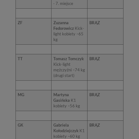
· 7. miejsce
ZF
Zuzanna
BRĄZ
Fedorowicz
Kick-
light kobiety –65
kg
TT
Tomasz Tomczyk
BRĄZ
Kick-light
mężczyźni –74 kg
(drugi start)
MG
Martyna
BRĄZ
Gasińska
K1
kobiety –56 kg
GK
Gabriela
BRĄZ
Kołodziejczyk
K1
kobiety –60 kg