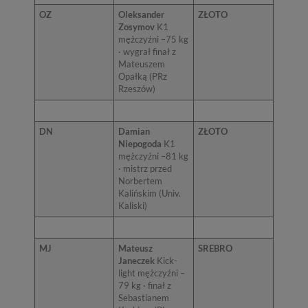
OZ
Oleksander
ZŁOTO
Zosymov
K1
mężczyźni –75 kg
· wygrał finał z
Mateuszem
Opałką (PRz
Rzeszów)
DN
Damian
ZŁOTO
Niepogoda
K1
mężczyźni –81 kg
· mistrz przed
Norbertem
Kalińskim (Univ.
Kaliski)
MJ
Mateusz
SREBRO
Janeczek
Kick-
light mężczyźni –
79 kg · finał z
Sebastianem