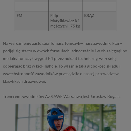
FM
Filip
BRĄZ
Matyśkiewicz
K1
mężczyźni –75 kg
Na wyróżnienie zasługują Tomasz Tomczyk— nasz zawodnik, który
podjął się startu w dwóch formułach jednocześnie i w obu sięgnął po
medale. Tomczyk wygrał K1 przez nokaut techniczny, wcześniej
odbierając brąz w kick-lighcie. To właśnie taka głębokość składu i
wszechstronność zawodników przesądziła o naszej przewadze w
klasyfikacji drużynowej.
Trenerem zawodników AZS AWF Warszawa jest Jarosław Rogala.