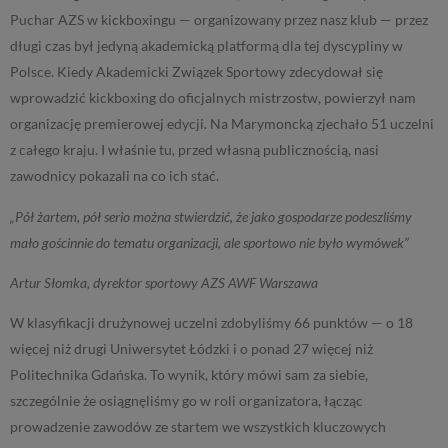
Puchar AZS w kickboxingu — organizowany przez nasz klub — przez
długi czas był jedyną akademicką platformą dla tej dyscypliny w
Polsce. Kiedy Akademicki Związek Sportowy zdecydował się
wprowadzić kickboxing do oficjalnych mistrzostw, powierzył nam
organizację premierowej edycji. Na Marymoncką zjechało 51 uczelni
z całego kraju. I właśnie tu, przed własną publicznością, nasi
zawodnicy pokazali na co ich stać.
„Pół żartem, pół serio można stwierdzić, że jako gospodarze podeszliśmy
mało gościnnie do tematu organizacji, ale sportowo nie było wymówek”
Artur Słomka, dyrektor sportowy AZS AWF Warszawa
W klasyfikacji drużynowej uczelni zdobyliśmy 66 punktów — o 18
więcej niż drugi Uniwersytet Łódzki i o ponad 27 więcej niż
Politechnika Gdańska. To wynik, który mówi sam za siebie,
szczególnie że osiągnęliśmy go w roli organizatora, łącząc
prowadzenie zawodów ze startem we wszystkich kluczowych