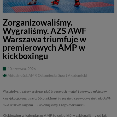
Zorganizowaliśmy.
Wygraliśmy. AZS AWF
Warszawa triumfuje w
premierowych AMP w
kickboxingu
10 czerwca, 2026
Aktualności
,
AMP
,
Osiągnięcia
,
Sport Akademicki
Pięć złotych, cztery srebrne, pięć brązowych medali i pierwsze miejsce w
klasyfikacji generalnej z 66 punktami. Przez dwa czerwcowe dni hala AWF
była naszym ringiem — i wyciśnęliśmy z tego maksimum.
Kickboxing w kalendarzu AMP to cel, o który zabiegaliśmy od lat.