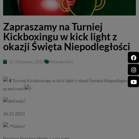
Zapraszamy na Turniej
Kickboxingu w kick light z
okazji Święta Niepodległości
22 listopada, 2023
Aktualności
Turniej Kickboxingu w kick light z okazji Święta Niepodległości
przed nami
Kiedy?
26.11.2023
Gdzie?
Pawilon Sportów Walki – sala judo