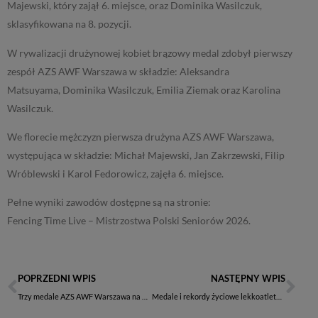
Majewski, który zajął 6. miejsce, oraz Dominika Wasilczuk,
sklasyfikowana na 8. pozycji.
W rywalizacji drużynowej kobiet brązowy medal zdobył pierwszy
zespół AZS AWF Warszawa w składzie: Aleksandra
Matsuyama, Dominika Wasilczuk, Emilia Ziemak oraz Karolina
Wasilczuk.
We florecie mężczyzn pierwsza drużyna AZS AWF Warszawa,
występująca w składzie: Michał Majewski, Jan Zakrzewski, Filip
Wróblewski i Karol Fedorowicz, zajęła 6. miejsce.
Pełne wyniki zawodów dostępne są na stronie:
Fencing Time Live – Mistrzostwa Polski Seniorów 2026
.
POPRZEDNI WPIS
NASTĘPNY WPIS
Trzy medale AZS AWF Warszawa na Mistrzostwach Polski w Kickboxingu LOW KICK
Medale i rekordy życiowe lekkoatletów AZS AWF Warszawa podczas mistrzostw Polski