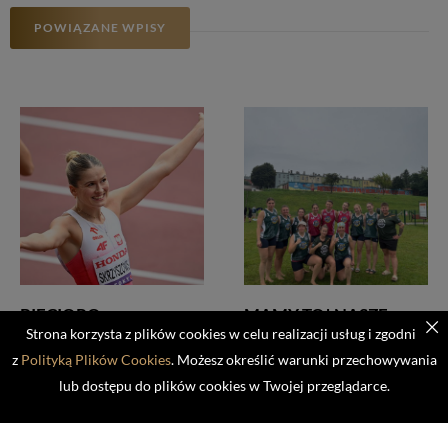
POWIĄZANE WPISY
PIĘCIORO
MAMY TO! NASZE
REPREZENTANTÓW
PLAŻOWE PIŁKARKI
Strona korzysta z plików cookies w celu realizacji usług i zgodnie
NASZEGO KLUBU
RĘCZNE W PÓŁFINALE
z
Polityką Plików Cookies
. Możesz określić warunki przechowywania
POWOŁANYCH NA
MISTRZOSTW POLSKI!
lub dostępu do plików cookies w Twojej przeglądarce.
MISTRZOSTWA
1 sierpnia 2026
EUROPY W
BIRMINGHAM!