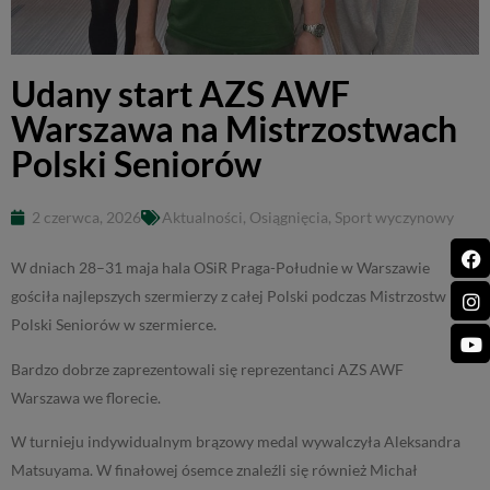
Udany start AZS AWF
Warszawa na Mistrzostwach
Polski Seniorów
2 czerwca, 2026
Aktualności
,
Osiągnięcia
,
Sport wyczynowy
W dniach 28–31 maja hala OSiR Praga-Południe w Warszawie
gościła najlepszych szermierzy z całej Polski podczas Mistrzostw
Polski Seniorów w szermierce.
Bardzo dobrze zaprezentowali się reprezentanci AZS AWF
Warszawa we florecie.
W turnieju indywidualnym brązowy medal wywalczyła Aleksandra
Matsuyama. W finałowej ósemce znaleźli się również Michał