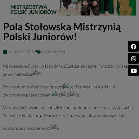
Pola Stołowska Mistrzynią
Polski Juniorów!
4 marca, 2024
Aktualności
Mistrzostwa Polski w kick light 2024 zakończone. Pola Stołowska
znów najlepsza
Po prostu nie mogło być inaczej
Rezultat – 4 walki – 4
zwycięstwa przed czasem
W zawodach wzięli udział także inni podopieczni trenera Wojciecha
Wiertla – Nadia oraz Marcel – niestety odpadli w przedwalkach.
Gratulacje dla całej ekipy