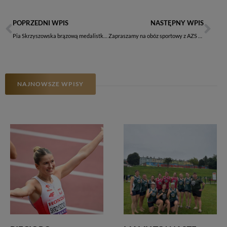
POPRZEDNI WPIS
NASTĘPNY WPIS
Pia Skrzyszowska brązową medalistką Halowych Mistrzostw Świata!
Zapraszamy na obóz sportowy z AZS AWF Warszawa!
NAJNOWSZE WPISY