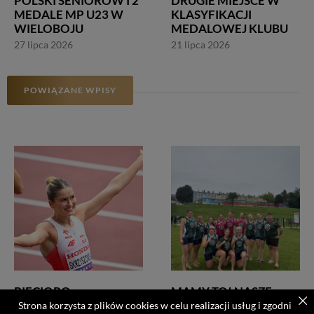
POLSKI SENIORÓW I 2
DRUGIE MIEJSCE W
MEDALE MP U23 W
KLASYFIKACJI
WIELOBOJU
MEDALOWEJ KLUBU
27 lipca 2026
21 lipca 2026
POWIĄZANE WPISY
PIĘCIORO
MAMY TO! NASZE
REPREZENTANTÓW
PLAŻOWE PIŁKARKI
Strona korzysta z plików cookies w celu realizacji usług i zgodnie