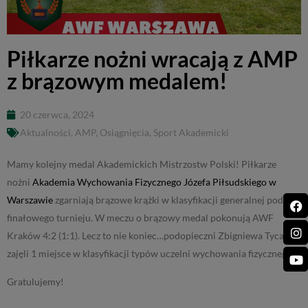
Piłkarze nożni wracają z AMP
z brązowym medalem!
20 czerwca, 2024
Aktualności
,
AMP
,
Osiągnięcia
,
Sport Akademicki
Mamy kolejny medal Akademickich Mistrzostw Polski! Piłkarze
nożni
Akademia Wychowania Fizycznego Józefa Piłsudskiego w
Warszawie
zgarniają brązowe krążki w klasyfikacji generalnej podczas
finałowego turnieju. W meczu o brązowy medal pokonują AWF
Kraków 4:2 (1:1). Lecz to nie koniec…podopieczni Zbigniewa Tyca
zajęli 1 miejsce w klasyfikacji typów uczelni wychowania fizycznego!
Gratulujemy!