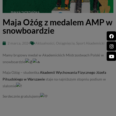
Maja Ożóg z medalem AMP w
snowboardzie
2 marca, 2024
Aktualności
,
Osiągnięcia
,
Sport Akademicki
Mamy brązowy medal w Akademickich Mistrzostwach Polski w
snowboardzie
Maja Ożóg – studentka
Akademii Wychowania Fizycznego Józefa
Piłsudskiego w Warszawie
staje na najniższym stopniu podium w
slalomie
Serdecznie gratulujemy