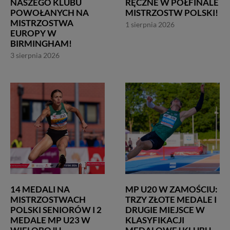
NASZEGO KLUBU
RĘCZNE W PÓŁFINALE
POWOŁANYCH NA
MISTRZOSTW POLSKI!
MISTRZOSTWA
1 sierpnia 2026
EUROPY W
BIRMINGHAM!
3 sierpnia 2026
14 MEDALI NA
MP U20 W ZAMOŚCIU:
MISTRZOSTWACH
TRZY ZŁOTE MEDALE I
POLSKI SENIORÓW I 2
DRUGIE MIEJSCE W
MEDALE MP U23 W
KLASYFIKACJI