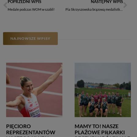
POPRZEDNI WPIS
NASTĘPNY WPIS
Medale podczas WOM w szabli!
Pia Skrzyszowska brązową medalistką Halowych Mistrzostw Świata!
NAJNOWSZE WPISY
PIĘCIORO
MAMY TO! NASZE
REPREZENTANTÓW
PLAŻOWE PIŁKARKI