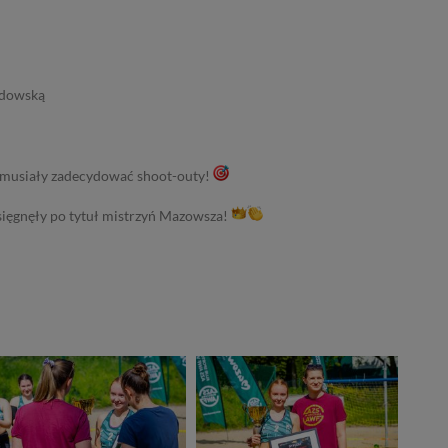
ndowską
ie musiały zadecydować shoot-outy!
sięgnęły po tytuł mistrzyń Mazowsza!