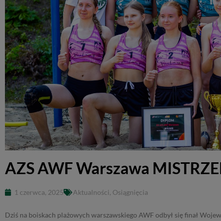
AZS AWF Warszawa MISTR
1 czerwca, 2025
Aktualności
,
Osiągnięcia
Dziś na boiskach plażowych warszawskiego AWF odbył się finał Wojew