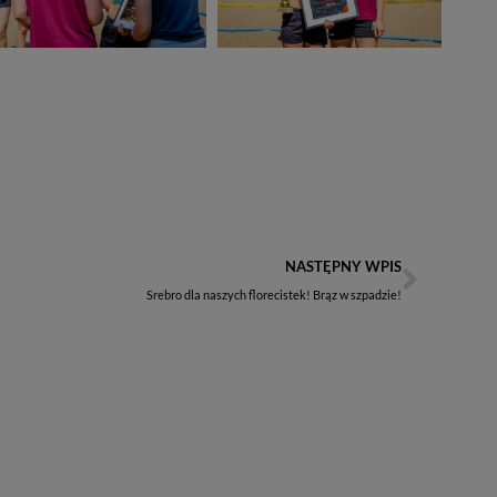
NASTĘPNY WPIS
Srebro dla naszych florecistek! Brąz w szpadzie!