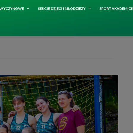
E WYCZYNOWE
SEKCJE DZIECI I MŁODZIEŻY
SPORT AKADEMICK