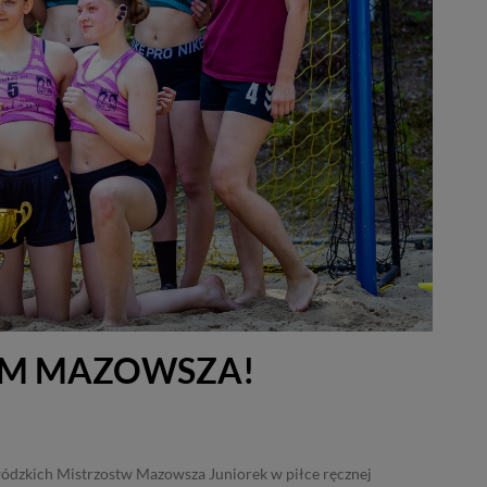
ZEM MAZOWSZA!
ódzkich Mistrzostw Mazowsza Juniorek w piłce ręcznej