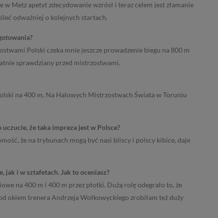
e w Metz apetyt zdecydowanie wzrósł i teraz celem jest złamanie
śleć odważniej o kolejnych startach.
ygotowania?
ostwami Polski czeka mnie jeszcze prowadzenie biegu na 800 m
statnie sprawdziany przed mistrzostwami.
olski na 400 m. Na Halowych Mistrzostwach Świata w Toruniu
uczucie, że taka impreza jest w Polsce?
ść, że na trybunach mogą być nasi bliscy i polscy kibice, daje
jak i w sztafetach. Jak to oceniasz?
we na 400 m i 400 m przez płotki. Dużą rolę odegrało to, że
Pod okiem trenera Andrzeja Wołkowyckiego zrobiłam też duży