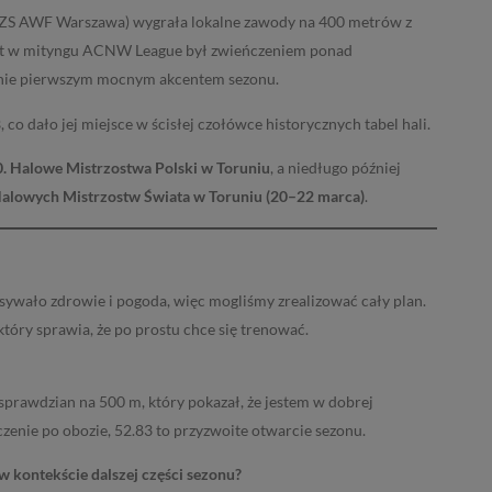
ZS AWF Warszawa) wygrała lokalne zawody na 400 metrów z
art w mityngu ACNW League był zwieńczeniem ponad
śnie pierwszym mocnym akcentem sezonu.
B
, co dało jej miejsce w ścisłej czołówce historycznych tabel hali.
70. Halowe Mistrzostwa Polski w Toruniu
, a niedługo później
alowych Mistrzostw Świata w Toruniu (20–22 marca)
.
wało zdrowie i pogoda, więc mogliśmy zrealizować cały plan.
który sprawia, że po prostu chce się trenować.
 sprawdzian na 500 m, który pokazał, że jestem w dobrej
czenie po obozie, 52.83 to przyzwoite otwarcie sezonu.
 w kontekście dalszej części sezonu?