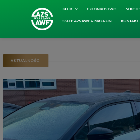
KLUB
CZŁONKOSTWO
SEKCJ
SKLEP AZS AWF & MACRON
KONTAKT
AKTUALNOŚCI