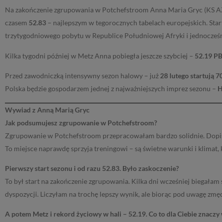
Na zakończenie zgrupowania w Potchefstroom Anna Maria Gryc (KS A
czasem
52.83
– najlepszym w tegorocznych tabelach europejskich. St
trzytygodniowego pobytu w Republice Południowej Afryki i jednocze
Kilka tygodni później w Metz Anna pobiegła jeszcze szybciej –
52.19 P
Przed zawodniczką intensywny sezon halowy – już
28 lutego startują 
Polska będzie gospodarzem jednej z najważniejszych imprez sezonu –
H
Wywiad z Anną Marią Gryc
Jak podsumujesz zgrupowanie w Potchefstroom?
Zgrupowanie w Potchefstroom przepracowałam bardzo solidnie. Dopisy
To miejsce naprawdę sprzyja treningowi – są świetne warunki i klimat, 
Pierwszy start sezonu i od razu 52.83. Było zaskoczenie?
To był start na zakończenie zgrupowania. Kilka dni wcześniej biegałam
dyspozycji. Liczyłam na trochę lepszy wynik, ale biorąc pod uwagę zmę
A potem Metz i rekord życiowy w hali – 52.19. Co to dla Ciebie znaczy