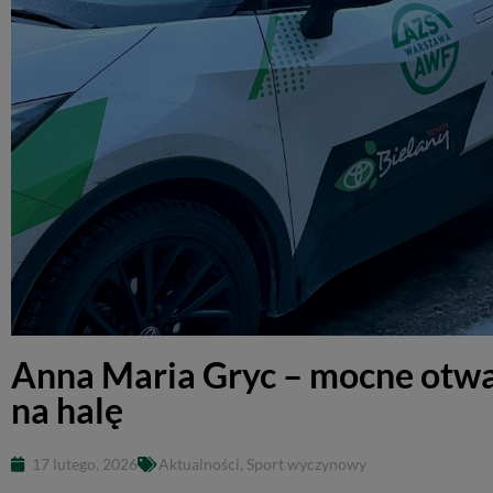
Anna Maria Gryc – mocne otwar
na halę
17 lutego, 2026
Aktualności
,
Sport wyczynowy