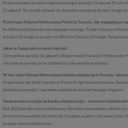
Przed sezonem chciałam regularnie biegać poniżej 53 sekund. Po starci
52 sekund. Ten wynik pokazał mi, że jestem na dobrej drodze i mogę my
Przed nami Halowe Mistrzostwa Polski w Toruniu. Jak wyglądają prz
Po Metz wróciliśmy do mocniejszego treningu. Przed Halowymi Mistrz
w Liévin 19 lutego oraz start na 400 m w Toruniu 22 lutego. To będą o
Jakie są Twoje cele na sezon halowy?
Chcę pobiec poniżej 52 sekund i zdobyć medal Halowych Mistrzostw P
chciałabym powalczyć w sztafetach o jak najwyższe miejsca.
W tym roku Halowe Mistrzostwa Świata odbędą się w Toruniu. Jakie to 
Organizacja tak dużej imprezy w Polsce to ogromna motywacja. Świadomo
dodatkową energię i naprawdę napędza do jeszcze lepszego biegania.
Twoja kariera rozwija się bardzo dynamicznie – zarówno indywidualnie, 
Rok 2025 był dla mnie przełomowy. Wyraźnie poprawiłam rekordy życio
wreszcie trenowałam bez kontuzji i mogłam w pełni realizować plan. 
progres wytrzymałościowy.