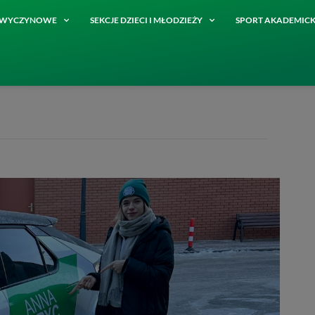
E WYCZYNOWE
SEKCJE DZIECI I MŁODZIEŻY
SPORT AKADEMICK