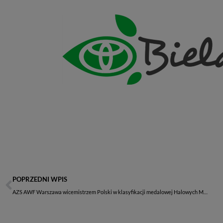
POPRZEDNI WPIS
AZS AWF Warszawa wicemistrzem Polski w klasyfikacji medalowej Halowych Mistrzostw Polski U18 i U20