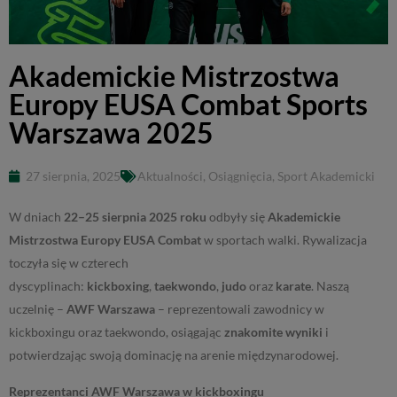
Akademickie Mistrzostwa
Europy EUSA Combat Sports
Warszawa 2025
27 sierpnia, 2025
Aktualności
,
Osiągnięcia
,
Sport Akademicki
W dniach
22–25 sierpnia 2025 roku
odbyły się
Akademickie
Mistrzostwa Europy EUSA Combat
w sportach walki. Rywalizacja
toczyła się w czterech
dyscyplinach:
kickboxing
,
taekwondo
,
judo
oraz
karate
. Naszą
uczelnię –
AWF Warszawa
– reprezentowali zawodnicy w
kickboxingu oraz taekwondo, osiągając
znakomite wyniki
i
potwierdzając swoją dominację na arenie międzynarodowej.
Reprezentanci AWF Warszawa w kickboxingu