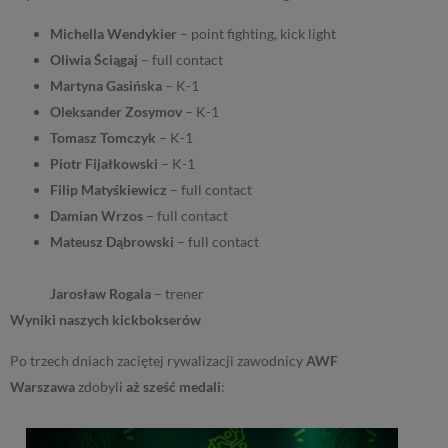
Michella Wendykier
– point fighting, kick light
Oliwia Ściągaj
– full contact
Martyna Gasińska
– K-1
Oleksander Zosymov
– K-1
Tomasz Tomczyk
– K-1
Piotr Fijałkowski
– K-1
Filip Matyśkiewicz
– full contact
Damian Wrzos
– full contact
Mateusz Dąbrowski
– full contact
Jarosław Rogala
– trener
Wyniki naszych kickbokserów
Po trzech dniach zaciętej rywalizacji zawodnicy
AWF
Warszawa
zdobyli
aż sześć medali
: