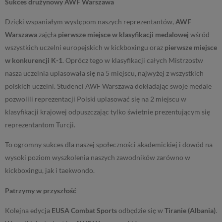
Sukces drużynowy AWF Warszawa
Dzięki wspaniałym występom naszych reprezentantów,
AWF
Warszawa
zajęła
pierwsze miejsce w klasyfikacji medalowej
wśród
wszystkich uczelni europejskich w kickboxingu oraz
pierwsze miejsce
w konkurencji K-1
. Oprócz tego w klasyfikacji całych Mistrzostw
nasza uczelnia uplasowała się na 5 miejscu, najwyżej z wszystkich
polskich uczelni. Studenci AWF Warszawa dokładając swoje medale
pozwolili reprezentacji Polski uplasować się na 2 miejscu w
klasyfikacji krajowej odpuszczając tylko świetnie prezentującym się
reprezentantom Turcji.
To ogromny sukces dla naszej społeczności akademickiej i dowód na
wysoki poziom wyszkolenia naszych zawodników zarówno w
kickboxingu, jak i taekwondo.
Patrzymy w przyszłość
Kolejna edycja
EUSA Combat Sports
odbędzie się w
Tiranie (Albania)
.