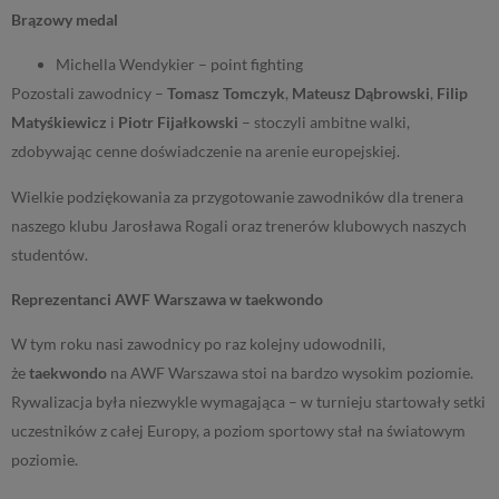
Brązowy medal
Michella Wendykier – point fighting
Pozostali zawodnicy –
Tomasz Tomczyk
,
Mateusz Dąbrowski
,
Filip
Matyśkiewicz
i
Piotr Fijałkowski
– stoczyli ambitne walki,
zdobywając cenne doświadczenie na arenie europejskiej.
Wielkie podziękowania za przygotowanie zawodników dla trenera
naszego klubu Jarosława Rogali oraz trenerów klubowych naszych
studentów.
Reprezentanci AWF Warszawa w taekwondo
W tym roku nasi zawodnicy po raz kolejny udowodnili,
że
taekwondo
na AWF Warszawa stoi na bardzo wysokim poziomie.
Rywalizacja była niezwykle wymagająca – w turnieju startowały setki
uczestników z całej Europy, a poziom sportowy stał na światowym
poziomie.