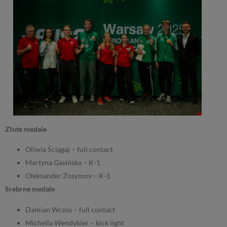
Złote medale
Oliwia Ściągaj – full contact
Martyna Gasińska – K-1
Oleksander Zosymov – K-1
Srebrne medale
Damian Wrzos – full contact
Michella Wendykier – kick light