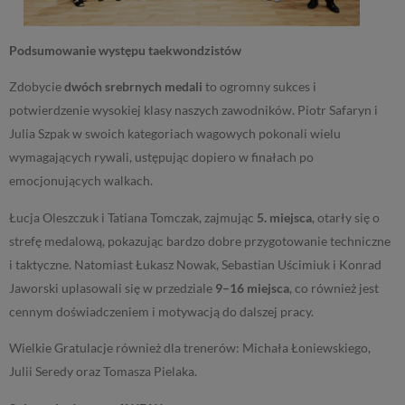
Podsumowanie występu taekwondzistów
Zdobycie
dwóch srebrnych medali
to ogromny sukces i
potwierdzenie wysokiej klasy naszych zawodników. Piotr Safaryn i
Julia Szpak w swoich kategoriach wagowych pokonali wielu
wymagających rywali, ustępując dopiero w finałach po
emocjonujących walkach.
Łucja Oleszczuk i Tatiana Tomczak, zajmując
5. miejsca
, otarły się o
strefę medalową, pokazując bardzo dobre przygotowanie techniczne
i taktyczne. Natomiast Łukasz Nowak, Sebastian Uścimiuk i Konrad
Jaworski uplasowali się w przedziale
9–16 miejsca
, co również jest
cennym doświadczeniem i motywacją do dalszej pracy.
Wielkie Gratulacje również dla trenerów: Michała Łoniewskiego,
Julii Seredy oraz Tomasza Pielaka.